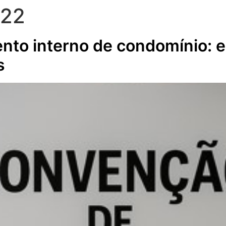
022
to interno de condomínio: e
s