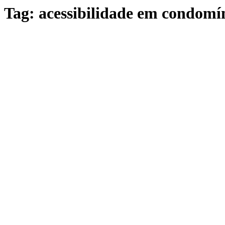
Pular
Tag:
acessibilidade em condomí
para
o
conteúdo